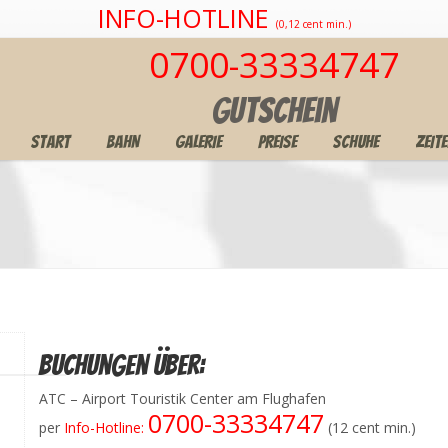
INFO-HOTLINE
(0,12 cent min.)
0700-33334747
Gutschein
START
BAHN
GALERIE
PREISE
SCHUHE
ZEIT
Buchungen über:
ATC – Airport Touristik Center am Flughafen
0700-33334747
per
Info-Hotline:
(12 cent min.)