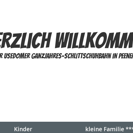
erzlich Willkomm
er Usedomer Ganzjahres-Schlittschuhbahn in Peene
Kinder
kleine Familie **