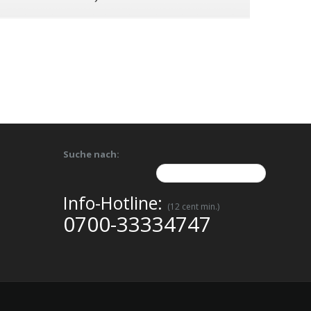
Suche nach:
Info-Hotline:
(12 cent min.)
0700-33334747