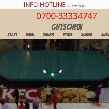
INFO-HOTLINE
(0,12 cent min.)
0700-33334747
Gutschein
START
BAHN
GALERIE
PREISE
SCHUHE
ZEIT