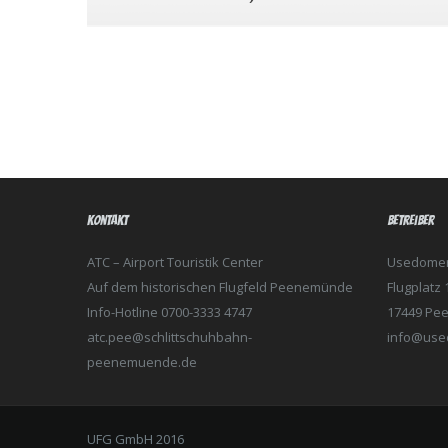
* Bahnmiete versteht sich 30min – danach Verlänger
** Benutzung eigener Schuhe nur mit frischem Schliff 
*** Kleine Familie = 2 Erw. + 2 Kinder – Große Familie =
Kontakt
Betreiber
ATC – Airport Touristik Center
Usedomer 
Auf dem historischen Flugfeld Peenemünde
Flugplatz 
Info-Hotline 0700-3333 4747
17449 Pe
atc.pee@schlittschuhbahn-
info@used
peenemuende.de
UFG GmbH 2016