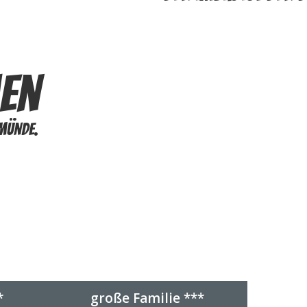
en
münde.
Preise
*
große Familie ***