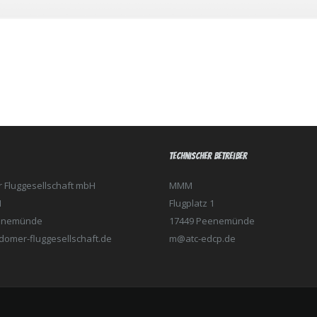
ungsgebühr
möglich
 2 Erw. + 3-5 Kinder
Technischer Betreiber
Fluggesellschaft mbH
MMM
1
Flugplatz 1
enemünde
17449 Peenemünde
omer-fluggesellschaft.de
m@atc-edcp.de