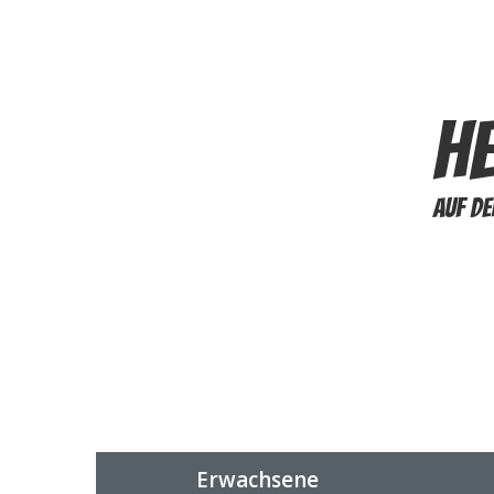
H
auf d
*
Bahnmiete
Erwachsene